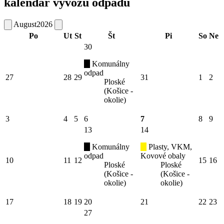
kalendár vývozu odpadu
August
2026
Po
Ut
St
Št
Pi
So
Ne
30
Komunálny
odpad
27
28
29
31
1
2
Ploské
(Košice -
okolie)
3
4
5
6
7
8
9
13
14
Komunálny
Plasty, VKM,
odpad
Kovové obaly
10
11
12
15
16
Ploské
Ploské
(Košice -
(Košice -
okolie)
okolie)
17
18
19
20
21
22
23
27