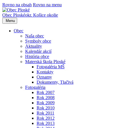
Rovno na obsah
Rovno na menu
Obec
Ploské
okr. Košice okolie
Menu
Obec
Naša obec
Symboly obce
Aktuality
Kalendár akcií
História obce
Materská škola Ploské
Fotogaléria MŠ
Kontakty
Oznamy
Dokumenty, Tlačivá
Fotogaléria
Rok 2007
Rok 2008
Rok 2009
Rok 2010
Rok 2011
Rok 2012
Rok 2013