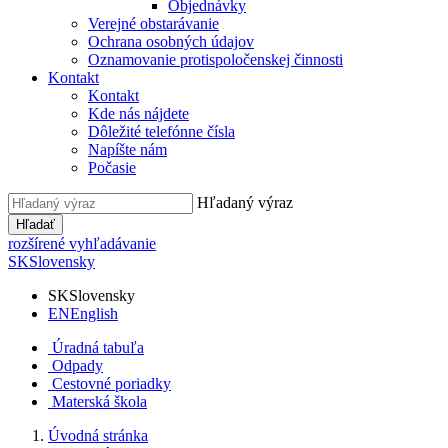
Objednávky
Verejné obstarávanie
Ochrana osobných údajov
Oznamovanie protispoločenskej činnosti
Kontakt
Kontakt
Kde nás nájdete
Dôležité telefónne čísla
Napíšte nám
Počasie
Hľadaný výraz
Hľadať
rozšírené vyhľadávanie
SK
Slovensky
SK
Slovensky
EN
English
Úradná tabuľa
Odpady
Cestovné poriadky
Materská škola
Úvodná stránka