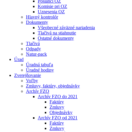
Poslanci OZ
Komisie pri OZ
Uznesenia OZ
Hlavný kontrolór
Dokumenty
Všeobecné záväzné nariadenia
Tlačivá na stiahnutie
Ostatné dokumenty
Tlačivá
Odpady
Natur-pack
Úrad
Úradná tabuľa
Úradné hodiny
Zverejňovanie
Voľby
Zmluvy, faktúry, objednávky
Archív FZO
Archív FZO do 2021
Faktúry
Zmluvy
Objednávky
Archív FZO od 2021
Faktúry
Zmluvy