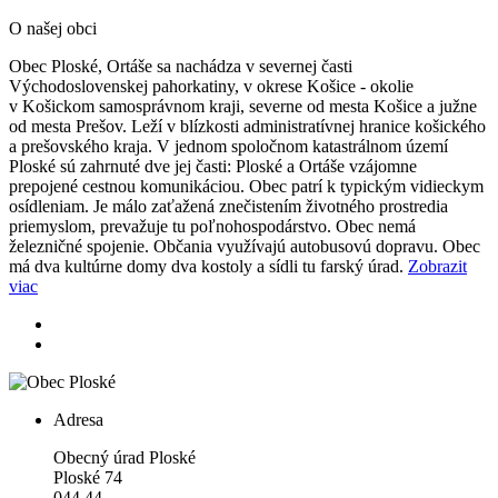
O našej obci
Obec Ploské, Ortáše sa nachádza v severnej časti
Východoslovenskej pahorkatiny, v okrese Košice - okolie
v Košickom samosprávnom kraji, severne od mesta Košice a južne
od mesta Prešov. Leží v blízkosti administratívnej hranice košického
a prešovského kraja. V jednom spoločnom katastrálnom území
Ploské sú zahrnuté dve jej časti: Ploské a Ortáše vzájomne
prepojené cestnou komunikáciou. Obec patrí k typickým vidieckym
osídleniam. Je málo zaťažená znečistením životného prostredia
priemyslom, prevažuje tu poľnohospodárstvo. Obec nemá
železničné spojenie. Občania využívajú autobusovú dopravu. Obec
má dva kultúrne domy dva kostoly a sídli tu farský úrad.
Zobrazit
viac
Adresa
Obecný úrad Ploské
Ploské 74
044 44