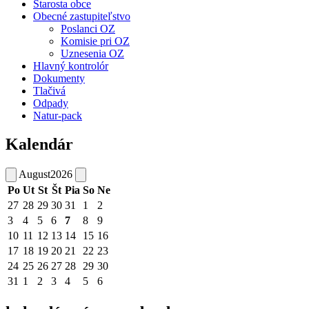
Starosta obce
Obecné zastupiteľstvo
Poslanci OZ
Komisie pri OZ
Uznesenia OZ
Hlavný kontrolór
Dokumenty
Tlačivá
Odpady
Natur-pack
Kalendár
August
2026
Po
Ut
St
Št
Pia
So
Ne
27
28
29
30
31
1
2
3
4
5
6
7
8
9
10
11
12
13
14
15
16
17
18
19
20
21
22
23
24
25
26
27
28
29
30
31
1
2
3
4
5
6