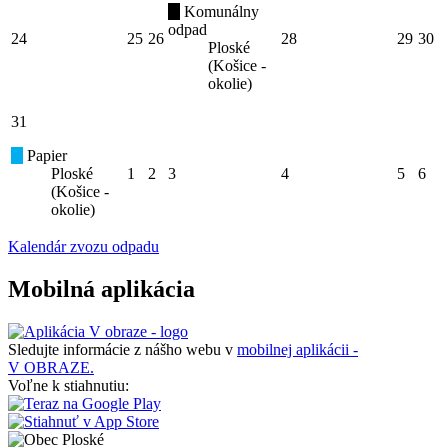
Komunálny
odpad
24
25
26
28
29
30
Ploské
(Košice -
okolie)
31
Papier
Ploské
1
2
3
4
5
6
(Košice -
okolie)
Kalendár zvozu odpadu
Mobilná aplikácia
Sledujte informácie z nášho webu v
mobilnej aplikácii -
V OBRAZE.
Voľne k stiahnutiu: