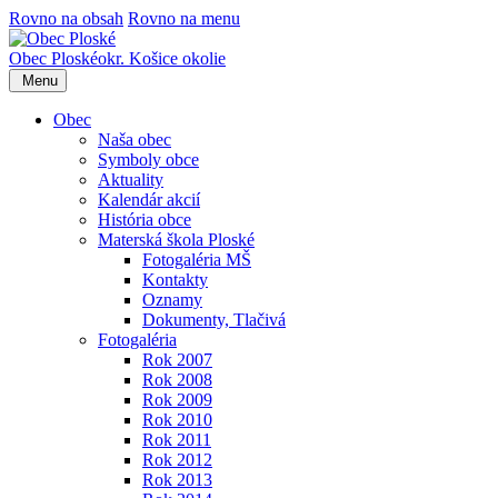
Rovno na obsah
Rovno na menu
Obec
Ploské
okr. Košice okolie
Menu
Obec
Naša obec
Symboly obce
Aktuality
Kalendár akcií
História obce
Materská škola Ploské
Fotogaléria MŠ
Kontakty
Oznamy
Dokumenty, Tlačivá
Fotogaléria
Rok 2007
Rok 2008
Rok 2009
Rok 2010
Rok 2011
Rok 2012
Rok 2013