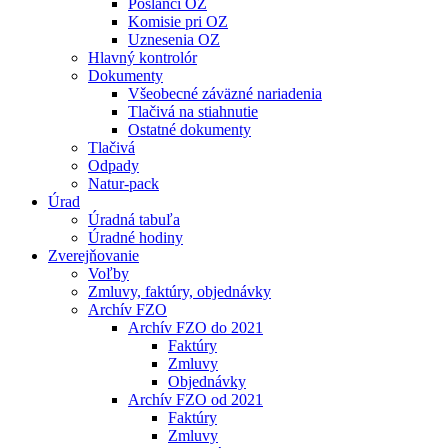
Poslanci OZ
Komisie pri OZ
Uznesenia OZ
Hlavný kontrolór
Dokumenty
Všeobecné záväzné nariadenia
Tlačivá na stiahnutie
Ostatné dokumenty
Tlačivá
Odpady
Natur-pack
Úrad
Úradná tabuľa
Úradné hodiny
Zverejňovanie
Voľby
Zmluvy, faktúry, objednávky
Archív FZO
Archív FZO do 2021
Faktúry
Zmluvy
Objednávky
Archív FZO od 2021
Faktúry
Zmluvy