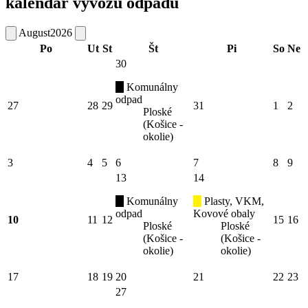
kalendár vývozu odpadu
August
2026
Po
Ut
St
Št
Pi
So
Ne
30
Komunálny
odpad
27
28
29
31
1
2
Ploské
(Košice -
okolie)
3
4
5
6
7
8
9
13
14
Komunálny
Plasty, VKM,
odpad
Kovové obaly
10
11
12
15
16
Ploské
Ploské
(Košice -
(Košice -
okolie)
okolie)
17
18
19
20
21
22
23
27