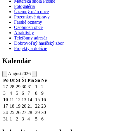
Materská škola Ploské
Fotogaléria
Územný plán obce
Pozemkové úpravy
Farské oznamy
Osobnosti obce
Atraktivity
Telefónny adresár
Dobrovoľný hasičský zbor
Projekty a dotácie
Kalendár
August
2026
Po
Ut
St
Št
Pia
So
Ne
27
28
29
30
31
1
2
3
4
5
6
7
8
9
10
11
12
13
14
15
16
17
18
19
20
21
22
23
24
25
26
27
28
29
30
31
1
2
3
4
5
6