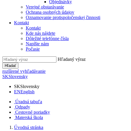
Objednávky
Verejné obstarávanie
Ochrana osobných údajov
Oznamovanie protispoločenskej činnosti
Kontakt
Kontakt
Kde nás nájdete
Dôležité telefónne čísla
Napíšte nám
Počasie
Hľadaný výraz
Hľadať
rozšírené vyhľadávanie
SK
Slovensky
SK
Slovensky
EN
English
Úradná tabuľa
Odpady
Cestovné poriadky
Materská škola
Úvodná stránka