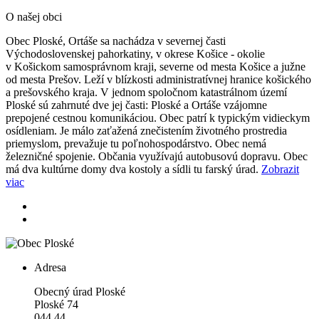
O našej obci
Obec Ploské, Ortáše sa nachádza v severnej časti
Východoslovenskej pahorkatiny, v okrese Košice - okolie
v Košickom samosprávnom kraji, severne od mesta Košice a južne
od mesta Prešov. Leží v blízkosti administratívnej hranice košického
a prešovského kraja. V jednom spoločnom katastrálnom území
Ploské sú zahrnuté dve jej časti: Ploské a Ortáše vzájomne
prepojené cestnou komunikáciou. Obec patrí k typickým vidieckym
osídleniam. Je málo zaťažená znečistením životného prostredia
priemyslom, prevažuje tu poľnohospodárstvo. Obec nemá
železničné spojenie. Občania využívajú autobusovú dopravu. Obec
má dva kultúrne domy dva kostoly a sídli tu farský úrad.
Zobrazit
viac
Adresa
Obecný úrad Ploské
Ploské 74
044 44