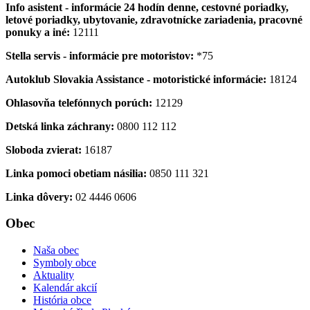
Info asistent - informácie 24 hodín denne, cestovné poriadky,
letové poriadky, ubytovanie, zdravotnícke zariadenia, pracovné
ponuky a iné:
12111
Stella servis - informácie pre motoristov:
*75
Autoklub Slovakia Assistance - motoristické informácie:
18124
Ohlasovňa telefónnych porúch:
12129
Detská linka záchrany:
0800 112 112
Sloboda zvierat:
16187
Linka pomoci obetiam násilia:
0850 111 321
Linka dôvery:
02 4446 0606
Obec
Naša obec
Symboly obce
Aktuality
Kalendár akcií
História obce