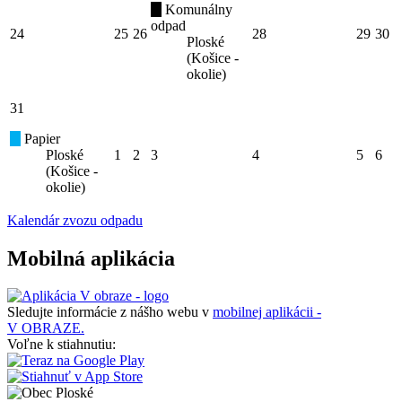
Komunálny
odpad
24
25
26
28
29
30
Ploské
(Košice -
okolie)
31
Papier
Ploské
1
2
3
4
5
6
(Košice -
okolie)
Kalendár zvozu odpadu
Mobilná aplikácia
Sledujte informácie z nášho webu v
mobilnej aplikácii -
V OBRAZE.
Voľne k stiahnutiu: