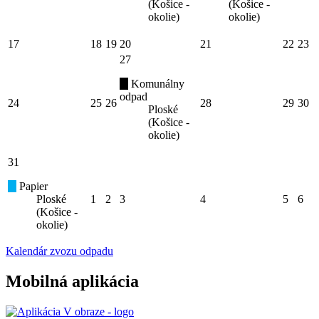
(Košice -
(Košice -
okolie)
okolie)
17
18
19
20
21
22
23
27
Komunálny
odpad
24
25
26
28
29
30
Ploské
(Košice -
okolie)
31
Papier
Ploské
1
2
3
4
5
6
(Košice -
okolie)
Kalendár zvozu odpadu
Mobilná aplikácia