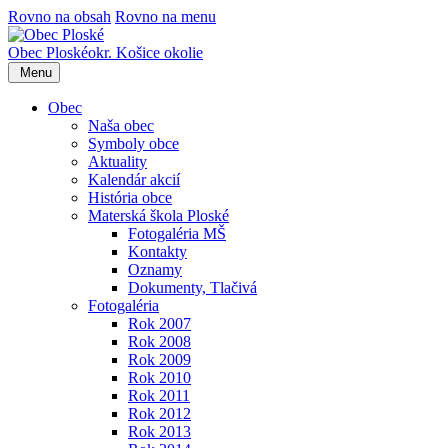
Rovno na obsah
Rovno na menu
Obec
Ploské
okr. Košice okolie
Menu
Obec
Naša obec
Symboly obce
Aktuality
Kalendár akcií
História obce
Materská škola Ploské
Fotogaléria MŠ
Kontakty
Oznamy
Dokumenty, Tlačivá
Fotogaléria
Rok 2007
Rok 2008
Rok 2009
Rok 2010
Rok 2011
Rok 2012
Rok 2013