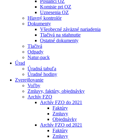
Poslanci OZ
Komisie pri OZ
Uznesenia OZ
Hlavný kontrolór
Dokumenty
Všeobecné záväzné nariadenia
Tlačivá na stiahnutie
Ostatné dokumenty
Tlačivá
Odpady
Natur-pack
Úrad
Úradná tabuľa
Úradné hodiny
Zverejňovanie
Voľby
Zmluvy, faktúry, objednávky
Archív FZO
Archív FZO do 2021
Faktúry
Zmluvy
Objednávky
Archív FZO od 2021
Faktúry
Zmluvy