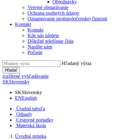
Objednávky
Verejné obstarávanie
Ochrana osobných údajov
Oznamovanie protispoločenskej činnosti
Kontakt
Kontakt
Kde nás nájdete
Dôležité telefónne čísla
Napíšte nám
Počasie
Hľadaný výraz
Hľadať
rozšírené vyhľadávanie
SK
Slovensky
SK
Slovensky
EN
English
Úradná tabuľa
Odpady
Cestovné poriadky
Materská škola
Úvodná stránka