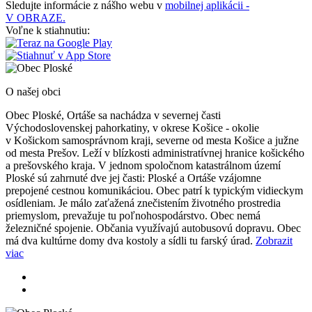
Sledujte informácie z nášho webu v
mobilnej aplikácii -
V OBRAZE.
Voľne k stiahnutiu:
O našej obci
Obec Ploské, Ortáše sa nachádza v severnej časti
Východoslovenskej pahorkatiny, v okrese Košice - okolie
v Košickom samosprávnom kraji, severne od mesta Košice a južne
od mesta Prešov. Leží v blízkosti administratívnej hranice košického
a prešovského kraja. V jednom spoločnom katastrálnom území
Ploské sú zahrnuté dve jej časti: Ploské a Ortáše vzájomne
prepojené cestnou komunikáciou. Obec patrí k typickým vidieckym
osídleniam. Je málo zaťažená znečistením životného prostredia
priemyslom, prevažuje tu poľnohospodárstvo. Obec nemá
železničné spojenie. Občania využívajú autobusovú dopravu. Obec
má dva kultúrne domy dva kostoly a sídli tu farský úrad.
Zobrazit
viac