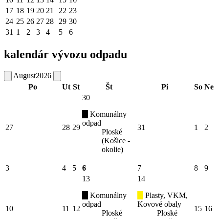
17
18
19
20
21
22
23
24
25
26
27
28
29
30
31
1
2
3
4
5
6
kalendár vývozu odpadu
August
2026
Po
Ut
St
Št
Pi
So
Ne
30
Komunálny
odpad
27
28
29
31
1
2
Ploské
(Košice -
okolie)
3
4
5
6
7
8
9
13
14
Komunálny
Plasty, VKM,
odpad
Kovové obaly
10
11
12
15
16
Ploské
Ploské