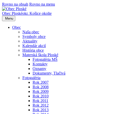
Rovno na obsah
Rovno na menu
Obec
Ploské
okr. Košice okolie
Menu
Obec
Naša obec
Symboly obce
Aktuality
Kalendár akcií
História obce
Materská škola Ploské
Fotogaléria MŠ
Kontakty
Oznamy
Dokumenty, Tlačivá
Fotogaléria
Rok 2007
Rok 2008
Rok 2009
Rok 2010
Rok 2011
Rok 2012
Rok 2013