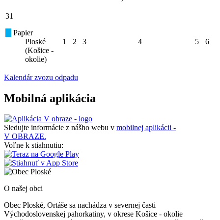
31
Papier
Ploské
1
2
3
4
5
6
(Košice -
okolie)
Kalendár zvozu odpadu
Mobilná aplikácia
Sledujte informácie z nášho webu v
mobilnej aplikácii -
V OBRAZE.
Voľne k stiahnutiu:
O našej obci
Obec Ploské, Ortáše sa nachádza v severnej časti
Východoslovenskej pahorkatiny, v okrese Košice - okolie