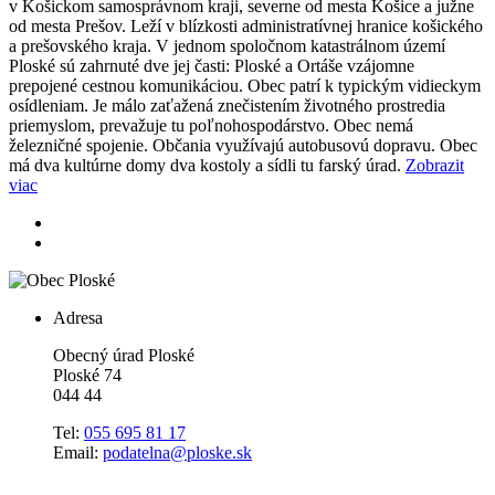
v Košickom samosprávnom kraji, severne od mesta Košice a južne
od mesta Prešov. Leží v blízkosti administratívnej hranice košického
a prešovského kraja. V jednom spoločnom katastrálnom území
Ploské sú zahrnuté dve jej časti: Ploské a Ortáše vzájomne
prepojené cestnou komunikáciou. Obec patrí k typickým vidieckym
osídleniam. Je málo zaťažená znečistením životného prostredia
priemyslom, prevažuje tu poľnohospodárstvo. Obec nemá
železničné spojenie. Občania využívajú autobusovú dopravu. Obec
má dva kultúrne domy dva kostoly a sídli tu farský úrad.
Zobrazit
viac
Adresa
Obecný úrad Ploské
Ploské 74
044 44
Tel:
055 695 81 17
Email:
podatelna@ploske.sk