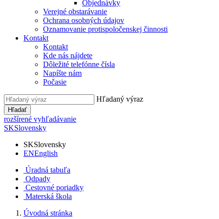
Objednávky
Verejné obstarávanie
Ochrana osobných údajov
Oznamovanie protispoločenskej činnosti
Kontakt
Kontakt
Kde nás nájdete
Dôležité telefónne čísla
Napíšte nám
Počasie
Hľadaný výraz
Hľadať
rozšírené vyhľadávanie
SK
Slovensky
SK
Slovensky
EN
English
Úradná tabuľa
Odpady
Cestovné poriadky
Materská škola
Úvodná stránka