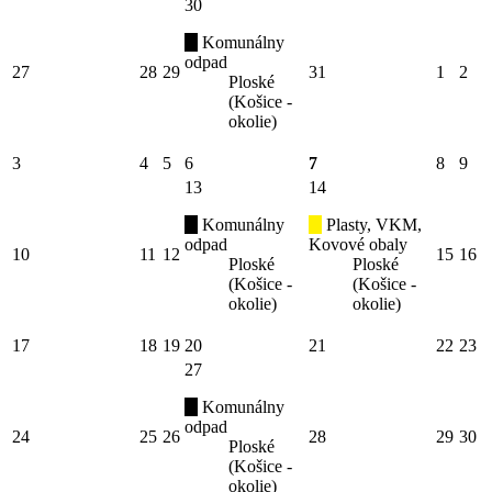
30
Komunálny
odpad
27
28
29
31
1
2
Ploské
(Košice -
okolie)
3
4
5
6
7
8
9
13
14
Komunálny
Plasty, VKM,
odpad
Kovové obaly
10
11
12
15
16
Ploské
Ploské
(Košice -
(Košice -
okolie)
okolie)
17
18
19
20
21
22
23
27
Komunálny
odpad
24
25
26
28
29
30
Ploské
(Košice -
okolie)