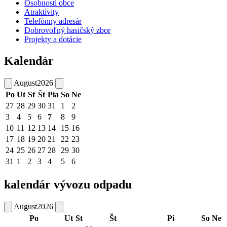
Osobnosti obce
Atraktivity
Telefónny adresár
Dobrovoľný hasičský zbor
Projekty a dotácie
Kalendár
August
2026
Po
Ut
St
Št
Pia
So
Ne
27
28
29
30
31
1
2
3
4
5
6
7
8
9
10
11
12
13
14
15
16
17
18
19
20
21
22
23
24
25
26
27
28
29
30
31
1
2
3
4
5
6
kalendár vývozu odpadu
August
2026
Po
Ut
St
Št
Pi
So
Ne