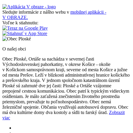
Sledujte informácie z nášho webu v
mobilnej aplikácii -
V OBRAZE.
Voľne k stiahnutiu:
O našej obci
Obec Ploské, Ortáše sa nachádza v severnej časti
Východoslovenskej pahorkatiny, v okrese Košice - okolie
v Košickom samosprávnom kraji, severne od mesta Košice a južne
od mesta Prešov. Leží v blízkosti administratívnej hranice košického
a prešovského kraja. V jednom spoločnom katastrálnom území
Ploské sú zahrnuté dve jej časti: Ploské a Ortáše vzájomne
prepojené cestnou komunikáciou. Obec patrí k typickým vidieckym
osídleniam. Je málo zaťažená znečistením životného prostredia
priemyslom, prevažuje tu poľnohospodárstvo. Obec nemá
železničné spojenie. Občania využívajú autobusovú dopravu. Obec
má dva kultúrne domy dva kostoly a sídli tu farský úrad.
Zobrazit
viac