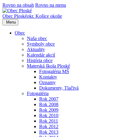
Rovno na obsah
Rovno na menu
Obec
Ploské
okr. Košice okolie
Menu
Obec
Naša obec
Symboly obce
Aktuality
Kalendár akcií
História obce
Materská škola Ploské
Fotogaléria MŠ
Kontakty
Oznamy
Dokumenty, Tlačivá
Fotogaléria
Rok 2007
Rok 2008
Rok 2009
Rok 2010
Rok 2011
Rok 2012
Rok 2013