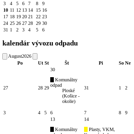
3
4
5
6
7
8
9
10
11
12
13
14
15
16
17
18
19
20
21
22
23
24
25
26
27
28
29
30
31
1
2
3
4
5
6
kalendár vývozu odpadu
August
2026
Po
Ut
St
Št
Pi
So
Ne
30
Komunálny
odpad
27
28
29
31
1
2
Ploské
(Košice -
okolie)
3
4
5
6
7
8
9
13
14
Komunálny
Plasty, VKM,