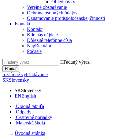
Objednávky
Verejné obstarávanie
Ochrana osobných údajov
Oznamovanie protispoločenskej činnosti
Kontakt
Kontakt
Kde nás nájdete
Dôležité telefónne čísla
Napíšte nám
Počasie
Hľadaný výraz
Hľadať
rozšírené vyhľadávanie
SK
Slovensky
SK
Slovensky
EN
English
Úradná tabuľa
Odpady
Cestovné poriadky
Materská škola
Úvodná stránka