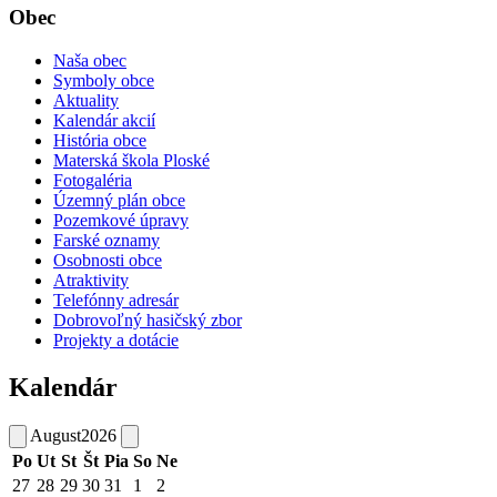
Obec
Naša obec
Symboly obce
Aktuality
Kalendár akcií
História obce
Materská škola Ploské
Fotogaléria
Územný plán obce
Pozemkové úpravy
Farské oznamy
Osobnosti obce
Atraktivity
Telefónny adresár
Dobrovoľný hasičský zbor
Projekty a dotácie
Kalendár
August
2026
Po
Ut
St
Št
Pia
So
Ne
27
28
29
30
31
1
2