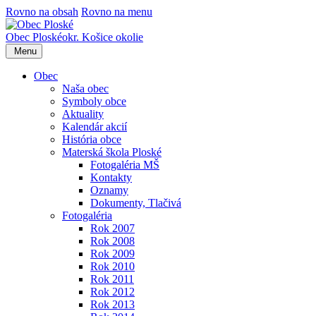
Rovno na obsah
Rovno na menu
Obec
Ploské
okr. Košice okolie
Menu
Obec
Naša obec
Symboly obce
Aktuality
Kalendár akcií
História obce
Materská škola Ploské
Fotogaléria MŠ
Kontakty
Oznamy
Dokumenty, Tlačivá
Fotogaléria
Rok 2007
Rok 2008
Rok 2009
Rok 2010
Rok 2011
Rok 2012
Rok 2013