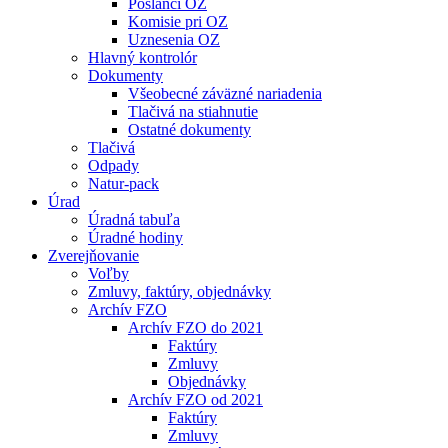
Poslanci OZ
Komisie pri OZ
Uznesenia OZ
Hlavný kontrolór
Dokumenty
Všeobecné záväzné nariadenia
Tlačivá na stiahnutie
Ostatné dokumenty
Tlačivá
Odpady
Natur-pack
Úrad
Úradná tabuľa
Úradné hodiny
Zverejňovanie
Voľby
Zmluvy, faktúry, objednávky
Archív FZO
Archív FZO do 2021
Faktúry
Zmluvy
Objednávky
Archív FZO od 2021
Faktúry
Zmluvy