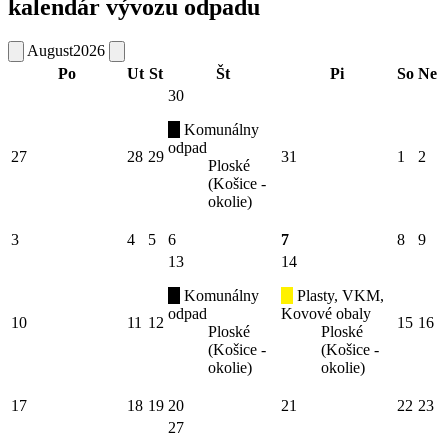
kalendár vývozu odpadu
August
2026
Po
Ut
St
Št
Pi
So
Ne
30
Komunálny
odpad
27
28
29
31
1
2
Ploské
(Košice -
okolie)
3
4
5
6
7
8
9
13
14
Komunálny
Plasty, VKM,
odpad
Kovové obaly
10
11
12
15
16
Ploské
Ploské
(Košice -
(Košice -
okolie)
okolie)
17
18
19
20
21
22
23
27