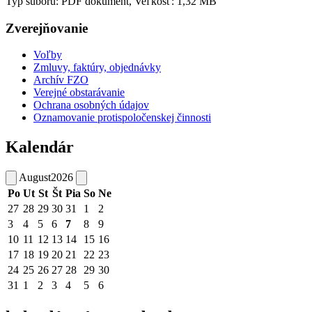
Typ súboru: PDF dokument, Veľkosť: 1,32 MB
Zverejňovanie
Voľby
Zmluvy, faktúry, objednávky
Archív FZO
Verejné obstarávanie
Ochrana osobných údajov
Oznamovanie protispoločenskej činnosti
Kalendár
August
2026
Po
Ut
St
Št
Pia
So
Ne
27
28
29
30
31
1
2
3
4
5
6
7
8
9
10
11
12
13
14
15
16
17
18
19
20
21
22
23
24
25
26
27
28
29
30
31
1
2
3
4
5
6