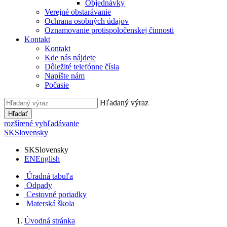
Objednávky
Verejné obstarávanie
Ochrana osobných údajov
Oznamovanie protispoločenskej činnosti
Kontakt
Kontakt
Kde nás nájdete
Dôležité telefónne čísla
Napíšte nám
Počasie
Hľadaný výraz
Hľadať
rozšírené vyhľadávanie
SK
Slovensky
SK
Slovensky
EN
English
Úradná tabuľa
Odpady
Cestovné poriadky
Materská škola
Úvodná stránka