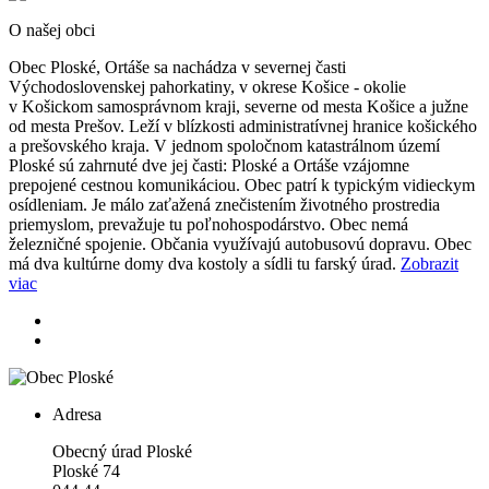
O našej obci
Obec Ploské, Ortáše sa nachádza v severnej časti
Východoslovenskej pahorkatiny, v okrese Košice - okolie
v Košickom samosprávnom kraji, severne od mesta Košice a južne
od mesta Prešov. Leží v blízkosti administratívnej hranice košického
a prešovského kraja. V jednom spoločnom katastrálnom území
Ploské sú zahrnuté dve jej časti: Ploské a Ortáše vzájomne
prepojené cestnou komunikáciou. Obec patrí k typickým vidieckym
osídleniam. Je málo zaťažená znečistením životného prostredia
priemyslom, prevažuje tu poľnohospodárstvo. Obec nemá
železničné spojenie. Občania využívajú autobusovú dopravu. Obec
má dva kultúrne domy dva kostoly a sídli tu farský úrad.
Zobrazit
viac
Adresa
Obecný úrad Ploské
Ploské 74