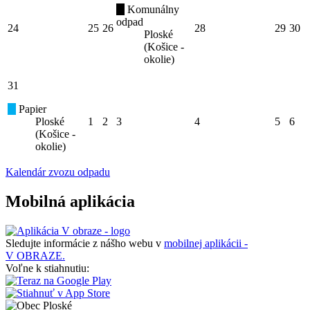
Komunálny
odpad
24
25
26
28
29
30
Ploské
(Košice -
okolie)
31
Papier
Ploské
1
2
3
4
5
6
(Košice -
okolie)
Kalendár zvozu odpadu
Mobilná aplikácia
Sledujte informácie z nášho webu v
mobilnej aplikácii -
V OBRAZE.
Voľne k stiahnutiu: