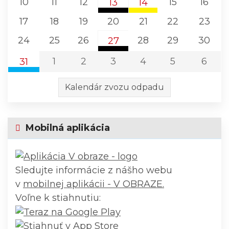
10
11
12
15
16
13
14
Komunálny odpad
Plasty, VKM, Kovov
17
18
19
20
21
22
23
Ploské (Košice - okolie)
Ploské (Košice - okoli
24
25
26
28
29
30
27
Komunálny odpad
1
2
3
4
5
6
31
Ploské (Košice - okolie)
Papier
Kalendár zvozu odpadu
Ploské (Košice - okolie)
Mobilná aplikácia
Sledujte informácie z nášho webu
v
mobilnej aplikácii - V OBRAZE.
Voľne k stiahnutiu: