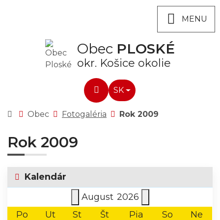
Rovno na obsah
Rovno na menu
MENU
Obec
PLOSKÉ
okr. Košice okolie
Slovensky
SK
Hľadať
Úvodná stránka
Obec
Fotogaléria
Rok 2009
Rok 2009
Kalendár
August
2026
Po
Ut
St
Št
Pia
So
Ne